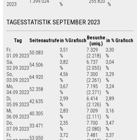
1.399.024
255.820
2023
%
%
TAGESSTATISTIK SEPTEMBER 2023
Besuche
Tag
Seitenaufrufe
in %
Grafisch
in %
Grafisch
(uniq.)
Fr,
3,51
7.329
3,30
50.083
01.09.2023
%
(2.218)
%
Sa,
3,82
6.737
3,04
54.506
02.09.2023
%
(2.055)
%
So,
4,56
7.300
3,29
64.920
03.09.2023
%
(2.261)
%
Mo,
3,67
7.195
3,24
52.358
04.09.2023
%
(2.271)
%
Di,
2,99
6.414
2,89
42.635
05.09.2023
%
(2.126)
%
Mi,
2,83
7.009
3,16
40.305
06.09.2023
%
(2.111)
%
Do,
2,35
7.700
3,47
33.471
07.09.2023
%
(2.080)
%
Fr,
3,72
7.481
3,37
53.050