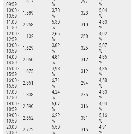
1.617
297
09:59
%
%
10:00 -
3,73
5,04
1.589
323
10:59
%
%
11:00 -
5,30
4,83
2.258
310
11:59
%
%
12:00 -
2,66
4,02
1.132
258
12:59
%
%
13:00 -
3,82
5,07
1.629
325
13:59
%
%
14:00 -
4,81
4,86
2.050
312
14:59
%
%
15:00 -
3,93
4,86
1.675
312
15:59
%
%
16:00 -
6,71
4,58
2.861
294
16:59
%
%
17:00 -
4,24
4,30
1.808
276
17:59
%
%
18:00 -
6,07
4,93
2.590
316
18:59
%
%
19:00 -
6,22
5,16
2.652
331
19:59
%
%
20:00 -
6,50
4,91
2.772
315
20:59
%
%