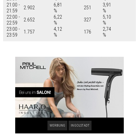
21:00 -
6,81
3,91
2.902
251
21:59
%
%
22:00 -
6,22
5,10
2.652
327
22:59
%
%
23:00 -
4,12
2,74
1.757
176
23:59
%
%
WERBUNG
INGOLSTADT