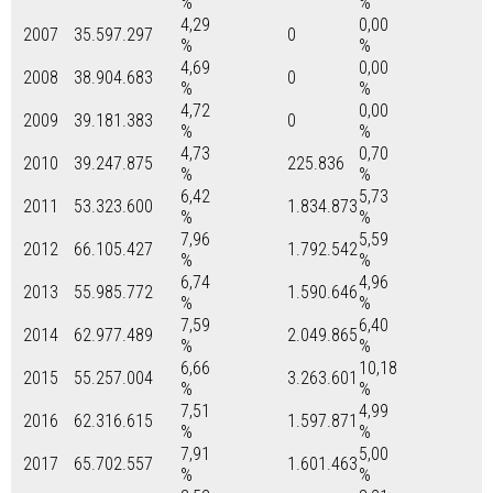
%
%
4,29
0,00
2007
35.597.297
0
%
%
4,69
0,00
2008
38.904.683
0
%
%
4,72
0,00
2009
39.181.383
0
%
%
4,73
0,70
2010
39.247.875
225.836
%
%
6,42
5,73
2011
53.323.600
1.834.873
%
%
7,96
5,59
2012
66.105.427
1.792.542
%
%
6,74
4,96
2013
55.985.772
1.590.646
%
%
7,59
6,40
2014
62.977.489
2.049.865
%
%
6,66
10,18
2015
55.257.004
3.263.601
%
%
7,51
4,99
2016
62.316.615
1.597.871
%
%
7,91
5,00
2017
65.702.557
1.601.463
%
%