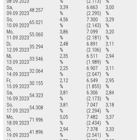
08.09.2023
%
(2.113)
%
Sa,
3,39
6.663
3,00
48.257
09.09.2023
%
(2.295)
%
So,
4,56
7.300
3,29
65.021
10.09.2023
%
(2.143)
%
Mo,
3,86
7.099
3,20
55.060
11.09.2023
%
(2.181)
%
Di,
2,48
6.891
3,11
35.294
12.09.2023
%
(2.106)
%
Mi,
2,35
6.511
2,94
33.546
13.09.2023
%
(1.989)
%
Do,
2,25
6.907
3,11
32.064
14.09.2023
%
(2.047)
%
Fr,
2,12
6.549
2,95
30.155
15.09.2023
%
(1.855)
%
Sa,
3,81
6.306
2,84
54.323
16.09.2023
%
(2.173)
%
So,
3,81
7.047
3,18
54.308
17.09.2023
%
(2.294)
%
Mo,
5,05
7.482
3,37
71.996
18.09.2023
%
(2.434)
%
Di,
2,94
7.378
3,33
41.896
19.09.2023
%
(2.541)
%