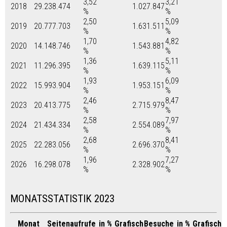
3,52
3,21
2018
29.238.474
1.027.847
%
%
2,50
5,09
2019
20.777.703
1.631.511
%
%
1,70
4,82
2020
14.148.746
1.543.881
%
%
1,36
5,11
2021
11.296.395
1.639.115
%
%
1,93
6,09
2022
15.993.904
1.953.151
%
%
2,46
8,47
2023
20.413.775
2.715.979
%
%
2,58
7,97
2024
21.434.334
2.554.089
%
%
2,68
8,41
2025
22.283.056
2.696.370
%
%
1,96
7,27
2026
16.298.078
2.328.902
%
%
MONATSSTATISTIK 2023
Monat
Seitenaufrufe
in %
Grafisch
Besuche
in %
Grafisch