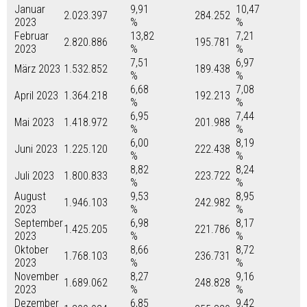
Januar
9,91
10,47
2.023.397
284.252
2023
%
%
Februar
13,82
7,21
2.820.886
195.781
2023
%
%
7,51
6,97
März 2023
1.532.852
189.438
%
%
6,68
7,08
April 2023
1.364.218
192.213
%
%
6,95
7,44
Mai 2023
1.418.972
201.988
%
%
6,00
8,19
Juni 2023
1.225.120
222.438
%
%
8,82
8,24
Juli 2023
1.800.833
223.722
%
%
August
9,53
8,95
1.946.103
242.982
2023
%
%
September
6,98
8,17
1.425.205
221.786
2023
%
%
Oktober
8,66
8,72
1.768.103
236.731
2023
%
%
November
8,27
9,16
1.689.062
248.828
2023
%
%
Dezember
6,85
9,42