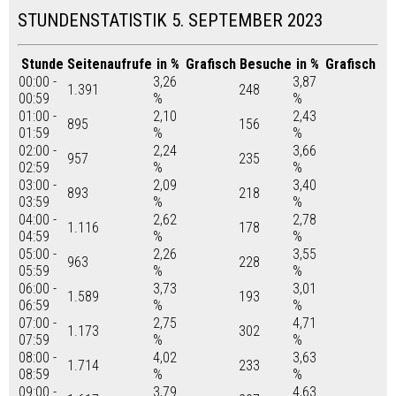
STUNDENSTATISTIK 5. SEPTEMBER 2023
Stunde
Seitenaufrufe
in %
Grafisch
Besuche
in %
Grafisch
00:00 -
3,26
3,87
1.391
248
00:59
%
%
01:00 -
2,10
2,43
895
156
01:59
%
%
02:00 -
2,24
3,66
957
235
02:59
%
%
03:00 -
2,09
3,40
893
218
03:59
%
%
04:00 -
2,62
2,78
1.116
178
04:59
%
%
05:00 -
2,26
3,55
963
228
05:59
%
%
06:00 -
3,73
3,01
1.589
193
06:59
%
%
07:00 -
2,75
4,71
1.173
302
07:59
%
%
08:00 -
4,02
3,63
1.714
233
08:59
%
%
09:00 -
3,79
4,63