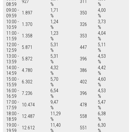
927
311
08:59
%
%
09:00 -
1,71
4,00
1.897
350
09:59
%
%
10:00 -
1,24
3,73
1.370
326
10:59
%
%
11:00 -
1,23
4,04
1.358
353
11:59
%
%
12:00 -
5,31
5,11
5.871
447
12:59
%
%
13:00 -
5,31
4,53
5.872
396
13:59
%
%
14:00 -
4,32
4,42
4.780
386
14:59
%
%
15:00 -
5,70
4,60
6.302
402
15:59
%
%
16:00 -
6,54
4,53
7.236
396
16:59
%
%
17:00 -
9,47
5,47
10.474
478
17:59
%
%
18:00 -
11,29
6,38
12.487
558
18:59
%
%
19:00 -
11,40
6,30
12.612
551
19:59
%
%