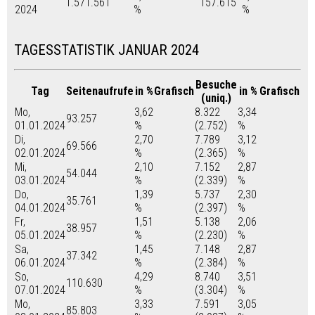
1.571.561
157.615
2024
%
%
TAGESSTATISTIK JANUAR 2024
Besuche
Tag
Seitenaufrufe
in %
Grafisch
in %
Grafisch
(uniq.)
Mo,
3,62
8.322
3,34
93.257
01.01.2024
%
(2.752)
%
Di,
2,70
7.789
3,12
69.566
02.01.2024
%
(2.365)
%
Mi,
2,10
7.152
2,87
54.044
03.01.2024
%
(2.339)
%
Do,
1,39
5.737
2,30
35.761
04.01.2024
%
(2.397)
%
Fr,
1,51
5.138
2,06
38.957
05.01.2024
%
(2.230)
%
Sa,
1,45
7.148
2,87
37.342
06.01.2024
%
(2.384)
%
So,
4,29
8.740
3,51
110.630
07.01.2024
%
(3.304)
%
Mo,
3,33
7.591
3,05
85.803