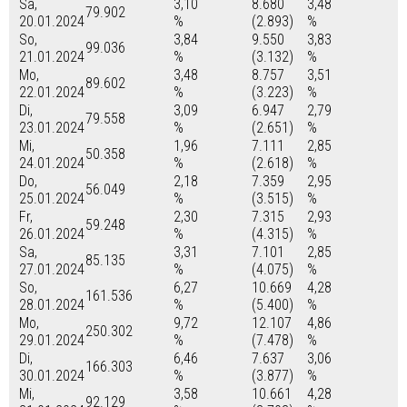
Sa,
3,10
8.680
3,48
79.902
20.01.2024
%
(2.893)
%
So,
3,84
9.550
3,83
99.036
21.01.2024
%
(3.132)
%
Mo,
3,48
8.757
3,51
89.602
22.01.2024
%
(3.223)
%
Di,
3,09
6.947
2,79
79.558
23.01.2024
%
(2.651)
%
Mi,
1,96
7.111
2,85
50.358
24.01.2024
%
(2.618)
%
Do,
2,18
7.359
2,95
56.049
25.01.2024
%
(3.515)
%
Fr,
2,30
7.315
2,93
59.248
26.01.2024
%
(4.315)
%
Sa,
3,31
7.101
2,85
85.135
27.01.2024
%
(4.075)
%
So,
6,27
10.669
4,28
161.536
28.01.2024
%
(5.400)
%
Mo,
9,72
12.107
4,86
250.302
29.01.2024
%
(7.478)
%
Di,
6,46
7.637
3,06
166.303
30.01.2024
%
(3.877)
%
Mi,
3,58
10.661
4,28
92.129