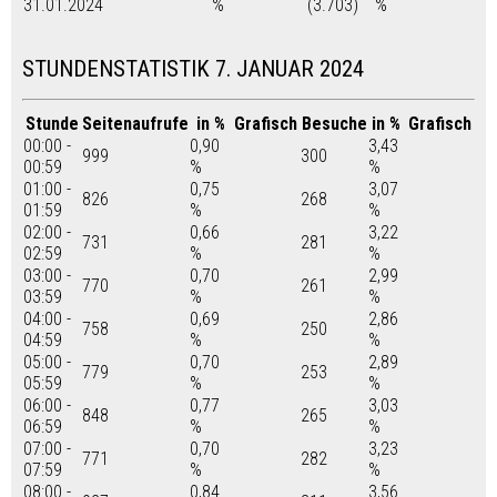
31.01.2024
%
(3.703)
%
STUNDENSTATISTIK 7. JANUAR 2024
Stunde
Seitenaufrufe
in %
Grafisch
Besuche
in %
Grafisch
00:00 -
0,90
3,43
999
300
00:59
%
%
01:00 -
0,75
3,07
826
268
01:59
%
%
02:00 -
0,66
3,22
731
281
02:59
%
%
03:00 -
0,70
2,99
770
261
03:59
%
%
04:00 -
0,69
2,86
758
250
04:59
%
%
05:00 -
0,70
2,89
779
253
05:59
%
%
06:00 -
0,77
3,03
848
265
06:59
%
%
07:00 -
0,70
3,23
771
282
07:59
%
%
08:00 -
0,84
3,56