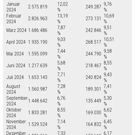
Januar
12,02
9,76
2.575.819
249.287
2024
%
%
Februar
13,19
10,69
2.826.963
273.131
2024
%
%
7,87
9,51
März 2024
1.686.486
242.846
%
%
9,03
10,51
April 2024
1.935.190
268.517
%
%
7,44
9,58
Mai 2024
1.595.099
244.790
%
%
5,68
8,55
Juni 2024
1.217.639
218.467
%
%
7,71
9,43
Juli 2024
1.653.143
240.824
%
%
August
7,28
7,41
1.560.987
189.301
2024
%
%
September
6,76
5,30
1.448.642
135.449
2024
%
%
Oktober
8,55
6,62
1.833.281
169.030
2024
%
%
November
7,14
6,45
1.529.524
164.832
2024
%
%
Dezember
7,33
6,17