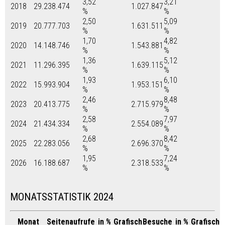
3,52
3,21
2018
29.238.474
1.027.847
%
%
2,50
5,09
2019
20.777.703
1.631.511
%
%
1,70
4,82
2020
14.148.746
1.543.881
%
%
1,36
5,12
2021
11.296.395
1.639.115
%
%
1,93
6,10
2022
15.993.904
1.953.151
%
%
2,46
8,48
2023
20.413.775
2.715.979
%
%
2,58
7,97
2024
21.434.334
2.554.089
%
%
2,68
8,42
2025
22.283.056
2.696.370
%
%
1,95
7,24
2026
16.188.687
2.318.533
%
%
MONATSSTATISTIK 2024
Monat
Seitenaufrufe
in %
Grafisch
Besuche
in %
Grafisch