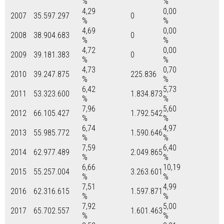
%
%
4,29
0,00
2007
35.597.297
0
%
%
4,69
0,00
2008
38.904.683
0
%
%
4,72
0,00
2009
39.181.383
0
%
%
4,73
0,70
2010
39.247.875
225.836
%
%
6,42
5,73
2011
53.323.600
1.834.873
%
%
7,96
5,60
2012
66.105.427
1.792.542
%
%
6,74
4,97
2013
55.985.772
1.590.646
%
%
7,59
6,40
2014
62.977.489
2.049.865
%
%
6,66
10,19
2015
55.257.004
3.263.601
%
%
7,51
4,99
2016
62.316.615
1.597.871
%
%
7,92
5,00
2017
65.702.557
1.601.463
%
%