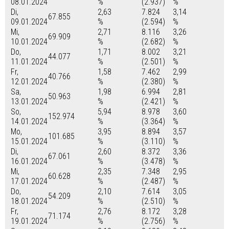
08.01.2024
%
(2.937)
%
Di,
2,63
7.824
3,14
67.855
09.01.2024
%
(2.594)
%
Mi,
2,71
8.116
3,26
69.909
10.01.2024
%
(2.682)
%
Do,
1,71
8.002
3,21
44.077
11.01.2024
%
(2.501)
%
Fr,
1,58
7.462
2,99
40.766
12.01.2024
%
(2.380)
%
Sa,
1,98
6.994
2,81
50.963
13.01.2024
%
(2.421)
%
So,
5,94
8.978
3,60
152.974
14.01.2024
%
(3.364)
%
Mo,
3,95
8.894
3,57
101.685
15.01.2024
%
(3.110)
%
Di,
2,60
8.372
3,36
67.061
16.01.2024
%
(3.478)
%
Mi,
2,35
7.348
2,95
60.628
17.01.2024
%
(2.487)
%
Do,
2,10
7.614
3,05
54.209
18.01.2024
%
(2.510)
%
Fr,
2,76
8.172
3,28
71.174
19.01.2024
%
(2.756)
%