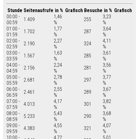
Stunde
Seitenaufrufe
in %
Grafisch
Besuche
in %
Grafisch
00:00 -
1,46
3,23
1.409
255
00:59
%
%
01:00 -
1,77
3,64
1.702
287
01:59
%
%
02:00 -
2,27
4,11
2.190
324
02:59
%
%
03:00 -
1,63
3,61
1.567
285
03:59
%
%
04:00 -
2,24
3,56
2.156
281
04:59
%
%
05:00 -
2,78
3,77
2.681
297
05:59
%
%
06:00 -
2,55
3,67
2.461
289
06:59
%
%
07:00 -
4,17
3,82
4.013
301
07:59
%
%
08:00 -
5,43
3,68
5.233
290
08:59
%
%
09:00 -
4,55
4,07
4.383
321
09:59
%
%
10:00 -
4,72
5,01