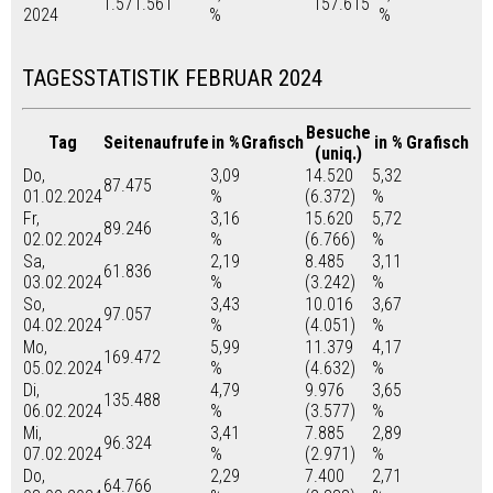
1.571.561
157.615
2024
%
%
TAGESSTATISTIK FEBRUAR 2024
Besuche
Tag
Seitenaufrufe
in %
Grafisch
in %
Grafisch
(uniq.)
Do,
3,09
14.520
5,32
87.475
01.02.2024
%
(6.372)
%
Fr,
3,16
15.620
5,72
89.246
02.02.2024
%
(6.766)
%
Sa,
2,19
8.485
3,11
61.836
03.02.2024
%
(3.242)
%
So,
3,43
10.016
3,67
97.057
04.02.2024
%
(4.051)
%
Mo,
5,99
11.379
4,17
169.472
05.02.2024
%
(4.632)
%
Di,
4,79
9.976
3,65
135.488
06.02.2024
%
(3.577)
%
Mi,
3,41
7.885
2,89
96.324
07.02.2024
%
(2.971)
%
Do,
2,29
7.400
2,71
64.766