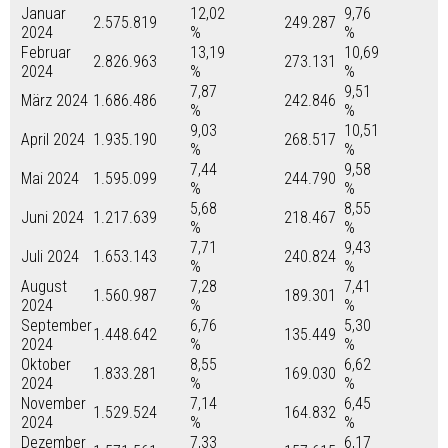
Januar
12,02
9,76
2.575.819
249.287
2024
%
%
Februar
13,19
10,69
2.826.963
273.131
2024
%
%
7,87
9,51
März 2024
1.686.486
242.846
%
%
9,03
10,51
April 2024
1.935.190
268.517
%
%
7,44
9,58
Mai 2024
1.595.099
244.790
%
%
5,68
8,55
Juni 2024
1.217.639
218.467
%
%
7,71
9,43
Juli 2024
1.653.143
240.824
%
%
August
7,28
7,41
1.560.987
189.301
2024
%
%
September
6,76
5,30
1.448.642
135.449
2024
%
%
Oktober
8,55
6,62
1.833.281
169.030
2024
%
%
November
7,14
6,45
1.529.524
164.832
2024
%
%
Dezember
7,33
6,17