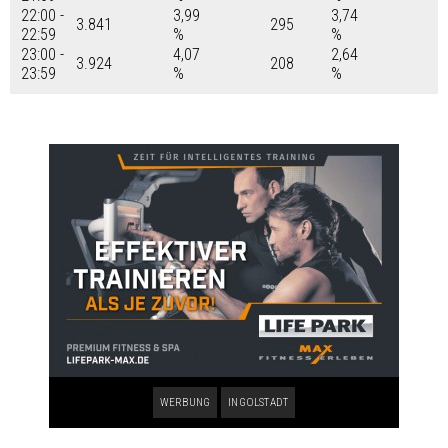
22:00 -
3,99
3,74
3.841
295
22:59
%
%
23:00 -
4,07
2,64
3.924
208
23:59
%
%
WERBUNG
INGOLSTADT