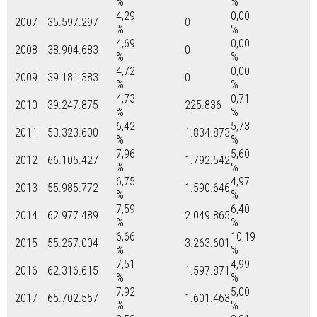
%
%
4,29
0,00
2007
35.597.297
0
%
%
4,69
0,00
2008
38.904.683
0
%
%
4,72
0,00
2009
39.181.383
0
%
%
4,73
0,71
2010
39.247.875
225.836
%
%
6,42
5,73
2011
53.323.600
1.834.873
%
%
7,96
5,60
2012
66.105.427
1.792.542
%
%
6,75
4,97
2013
55.985.772
1.590.646
%
%
7,59
6,40
2014
62.977.489
2.049.865
%
%
6,66
10,19
2015
55.257.004
3.263.601
%
%
7,51
4,99
2016
62.316.615
1.597.871
%
%
7,92
5,00
2017
65.702.557
1.601.463
%
%