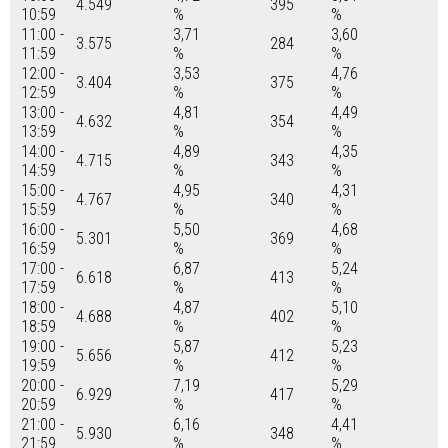
4.549
395
10:59
%
%
11:00 -
3,71
3,60
3.575
284
11:59
%
%
12:00 -
3,53
4,76
3.404
375
12:59
%
%
13:00 -
4,81
4,49
4.632
354
13:59
%
%
14:00 -
4,89
4,35
4.715
343
14:59
%
%
15:00 -
4,95
4,31
4.767
340
15:59
%
%
16:00 -
5,50
4,68
5.301
369
16:59
%
%
17:00 -
6,87
5,24
6.618
413
17:59
%
%
18:00 -
4,87
5,10
4.688
402
18:59
%
%
19:00 -
5,87
5,23
5.656
412
19:59
%
%
20:00 -
7,19
5,29
6.929
417
20:59
%
%
21:00 -
6,16
4,41
5.930
348
21:59
%
%