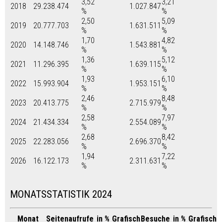
3,52
3,21
2018
29.238.474
1.027.847
%
%
2,50
5,09
2019
20.777.703
1.631.511
%
%
1,70
4,82
2020
14.148.746
1.543.881
%
%
1,36
5,12
2021
11.296.395
1.639.115
%
%
1,93
6,10
2022
15.993.904
1.953.151
%
%
2,46
8,48
2023
20.413.775
2.715.979
%
%
2,58
7,97
2024
21.434.334
2.554.089
%
%
2,68
8,42
2025
22.283.056
2.696.370
%
%
1,94
7,22
2026
16.122.173
2.311.631
%
%
MONATSSTATISTIK 2024
Monat
Seitenaufrufe
in %
Grafisch
Besuche
in %
Grafisch