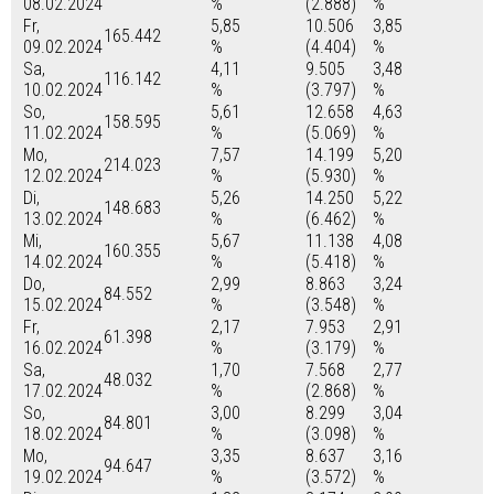
08.02.2024
%
(2.888)
%
Fr,
5,85
10.506
3,85
165.442
09.02.2024
%
(4.404)
%
Sa,
4,11
9.505
3,48
116.142
10.02.2024
%
(3.797)
%
So,
5,61
12.658
4,63
158.595
11.02.2024
%
(5.069)
%
Mo,
7,57
14.199
5,20
214.023
12.02.2024
%
(5.930)
%
Di,
5,26
14.250
5,22
148.683
13.02.2024
%
(6.462)
%
Mi,
5,67
11.138
4,08
160.355
14.02.2024
%
(5.418)
%
Do,
2,99
8.863
3,24
84.552
15.02.2024
%
(3.548)
%
Fr,
2,17
7.953
2,91
61.398
16.02.2024
%
(3.179)
%
Sa,
1,70
7.568
2,77
48.032
17.02.2024
%
(2.868)
%
So,
3,00
8.299
3,04
84.801
18.02.2024
%
(3.098)
%
Mo,
3,35
8.637
3,16
94.647
19.02.2024
%
(3.572)
%