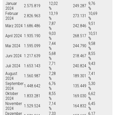
Januar
12,02
9,76
2.575.819
249.287
2024
%
%
Februar
13,19
10,69
2.826.963
273.131
2024
%
%
7,87
9,51
März 2024
1.686.486
242.846
%
%
9,03
10,51
April 2024
1.935.190
268.517
%
%
7,44
9,58
Mai 2024
1.595.099
244.790
%
%
5,68
8,55
Juni 2024
1.217.639
218.467
%
%
7,71
9,43
Juli 2024
1.653.143
240.824
%
%
August
7,28
7,41
1.560.987
189.301
2024
%
%
September
6,76
5,30
1.448.642
135.449
2024
%
%
Oktober
8,55
6,62
1.833.281
169.030
2024
%
%
November
7,14
6,45
1.529.524
164.832
2024
%
%
Dezember
7,33
6,17