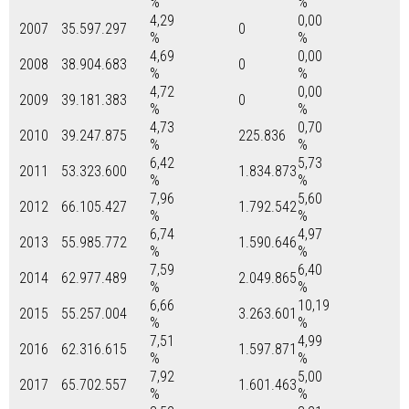
%
%
4,29
0,00
2007
35.597.297
0
%
%
4,69
0,00
2008
38.904.683
0
%
%
4,72
0,00
2009
39.181.383
0
%
%
4,73
0,70
2010
39.247.875
225.836
%
%
6,42
5,73
2011
53.323.600
1.834.873
%
%
7,96
5,60
2012
66.105.427
1.792.542
%
%
6,74
4,97
2013
55.985.772
1.590.646
%
%
7,59
6,40
2014
62.977.489
2.049.865
%
%
6,66
10,19
2015
55.257.004
3.263.601
%
%
7,51
4,99
2016
62.316.615
1.597.871
%
%
7,92
5,00
2017
65.702.557
1.601.463
%
%