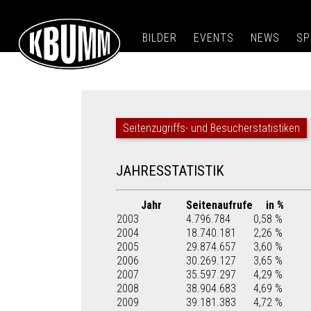
BILDER
EVENTS
NEWS
SP
Seitenzugriffs- und Besucherstatistiken
JAHRESSTATISTIK
Jahr
Seitenaufrufe
in %
2003
4.796.784
0,58 %
2004
18.740.181
2,26 %
2005
29.874.657
3,60 %
2006
30.269.127
3,65 %
2007
35.597.297
4,29 %
2008
38.904.683
4,69 %
2009
39.181.383
4,72 %