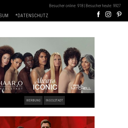
Besucher online: 918 | Besucher heute: 9927
SSUM
*DATENSCHUTZ
WERBUNG
INGOLSTADT