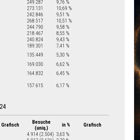
249.287
9,76 %
273.131
10,69 %
242.846
9,51 %
268.517
10,51 %
244.790
9,58 %
218.467
8,55 %
240.824
9,43 %
189.301
7,41 %
135.449
5,30 %
169.030
6,62 %
164.832
6,45 %
157.615
6,17 %
24
Besuche
Grafisch
in %
Grafisch
(uniq.)
4.914 (2.504)
3,63 %