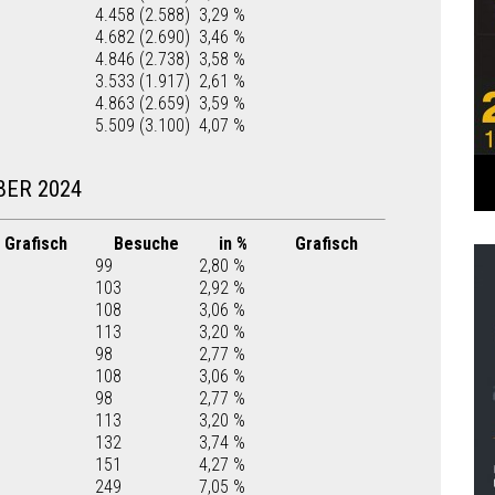
4.458 (2.588)
3,29 %
4.682 (2.690)
3,46 %
4.846 (2.738)
3,58 %
3.533 (1.917)
2,61 %
4.863 (2.659)
3,59 %
5.509 (3.100)
4,07 %
BER 2024
Grafisch
Besuche
in %
Grafisch
99
2,80 %
103
2,92 %
108
3,06 %
113
3,20 %
98
2,77 %
108
3,06 %
98
2,77 %
113
3,20 %
132
3,74 %
151
4,27 %
249
7,05 %