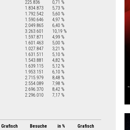
225.836
0,71 %
1.834.873
5,73 %
1.792.542
5,60 %
1.590.646
4,97 %
2.049.865
6,40 %
3.263.601
10,19 %
1.597.871
4,99 %
1.601.463
5,00 %
1.027.847
3,21 %
1.631.511
5,10 %
1.543.881
4,82 %
1.639.115
5,12 %
1.953.151
6,10 %
2.715.979
8,48 %
2.554.089
7,98 %
2.696.370
8,42 %
2.296.010
7,17 %
Grafisch
Besuche
in %
Grafisch