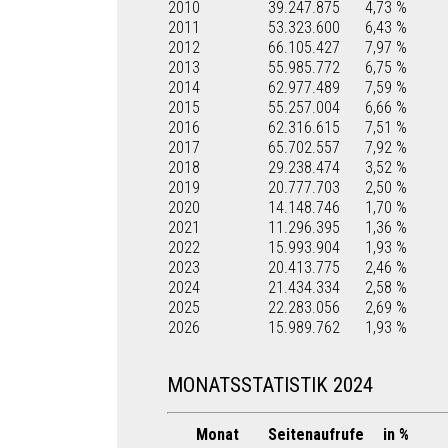
2010
39.247.875
4,73 %
2011
53.323.600
6,43 %
2012
66.105.427
7,97 %
2013
55.985.772
6,75 %
2014
62.977.489
7,59 %
2015
55.257.004
6,66 %
2016
62.316.615
7,51 %
2017
65.702.557
7,92 %
2018
29.238.474
3,52 %
2019
20.777.703
2,50 %
2020
14.148.746
1,70 %
2021
11.296.395
1,36 %
2022
15.993.904
1,93 %
2023
20.413.775
2,46 %
2024
21.434.334
2,58 %
2025
22.283.056
2,69 %
2026
15.989.762
1,93 %
MONATSSTATISTIK 2024
Monat
Seitenaufrufe
in %