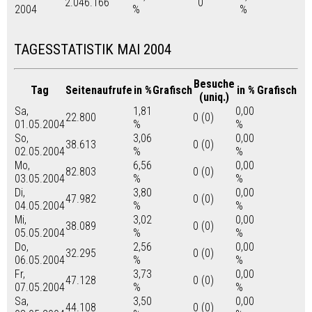
2.046.166
0
2004
%
%
TAGESSTATISTIK MAI 2004
Besuche
Tag
Seitenaufrufe
in %
Grafisch
in %
Grafisch
(uniq.)
Sa,
1,81
0,00
22.800
0 (0)
01.05.2004
%
%
So,
3,06
0,00
38.613
0 (0)
02.05.2004
%
%
Mo,
6,56
0,00
82.803
0 (0)
03.05.2004
%
%
Di,
3,80
0,00
47.982
0 (0)
04.05.2004
%
%
Mi,
3,02
0,00
38.089
0 (0)
05.05.2004
%
%
Do,
2,56
0,00
32.295
0 (0)
06.05.2004
%
%
Fr,
3,73
0,00
47.128
0 (0)
07.05.2004
%
%
Sa,
3,50
0,00
44.108
0 (0)