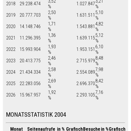
3,52
3,21
2018
29.238.474
1.027.847
%
%
2,50
5,10
2019
20.777.703
1.631.511
%
%
1,71
4,82
2020
14.148.746
1.543.881
%
%
1,36
5,12
2021
11.296.395
1.639.115
%
%
1,93
6,10
2022
15.993.904
1.953.151
%
%
2,46
8,48
2023
20.413.775
2.715.979
%
%
2,58
7,98
2024
21.434.334
2.554.089
%
%
2,69
8,42
2025
22.283.056
2.696.370
%
%
1,92
7,16
2026
15.967.957
2.293.105
%
%
MONATSSTATISTIK 2004
Monat
Seitenaufrufe
in %
Grafisch
Besuche
in %
Grafisch