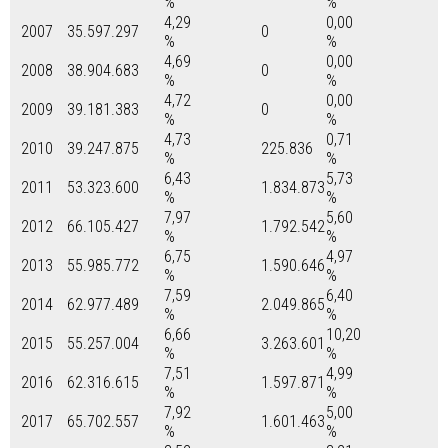
%
%
4,29
0,00
2007
35.597.297
0
%
%
4,69
0,00
2008
38.904.683
0
%
%
4,72
0,00
2009
39.181.383
0
%
%
4,73
0,71
2010
39.247.875
225.836
%
%
6,43
5,73
2011
53.323.600
1.834.873
%
%
7,97
5,60
2012
66.105.427
1.792.542
%
%
6,75
4,97
2013
55.985.772
1.590.646
%
%
7,59
6,40
2014
62.977.489
2.049.865
%
%
6,66
10,20
2015
55.257.004
3.263.601
%
%
7,51
4,99
2016
62.316.615
1.597.871
%
%
7,92
5,00
2017
65.702.557
1.601.463
%
%