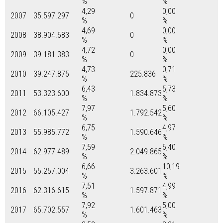
%
%
4,29
0,00
2007
35.597.297
0
%
%
4,69
0,00
2008
38.904.683
0
%
%
4,72
0,00
2009
39.181.383
0
%
%
4,73
0,71
2010
39.247.875
225.836
%
%
6,43
5,73
2011
53.323.600
1.834.873
%
%
7,97
5,60
2012
66.105.427
1.792.542
%
%
6,75
4,97
2013
55.985.772
1.590.646
%
%
7,59
6,40
2014
62.977.489
2.049.865
%
%
6,66
10,19
2015
55.257.004
3.263.601
%
%
7,51
4,99
2016
62.316.615
1.597.871
%
%
7,92
5,00
2017
65.702.557
1.601.463
%
%