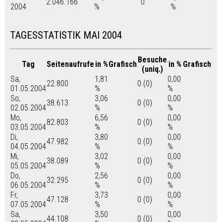
2.046.166
0
2004
%
%
TAGESSTATISTIK MAI 2004
Besuche
Tag
Seitenaufrufe
in %
Grafisch
in %
Grafisch
(uniq.)
Sa,
1,81
0,00
22.800
0 (0)
01.05.2004
%
%
So,
3,06
0,00
38.613
0 (0)
02.05.2004
%
%
Mo,
6,56
0,00
82.803
0 (0)
03.05.2004
%
%
Di,
3,80
0,00
47.982
0 (0)
04.05.2004
%
%
Mi,
3,02
0,00
38.089
0 (0)
05.05.2004
%
%
Do,
2,56
0,00
32.295
0 (0)
06.05.2004
%
%
Fr,
3,73
0,00
47.128
0 (0)
07.05.2004
%
%
Sa,
3,50
0,00
44.108
0 (0)