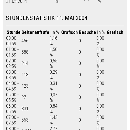
31.05.2004
%
%
STUNDENSTATISTIK 11. MAI 2004
Stunde
Seitenaufrufe
in %
Grafisch
Besuche
in %
Grafisch
00:00 -
1,16
0,00
456
0
00:59
%
%
01:00 -
1,50
0,00
588
0
01:59
%
%
02:00 -
0,55
0,00
214
0
02:59
%
%
03:00 -
0,29
0,00
113
0
03:59
%
%
04:00 -
0,31
0,00
123
0
04:59
%
%
05:00 -
0,07
0,00
27
0
05:59
%
%
06:00 -
0,84
0,00
331
0
06:59
%
%
07:00 -
1,43
0,00
563
0
07:59
%
%
08:00 -
2,77
0,00