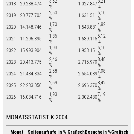
3,52
3,21
2018
29.238.474
1.027.847
%
%
2,50
5,10
2019
20.777.703
1.631.511
%
%
1,70
4,82
2020
14.148.746
1.543.881
%
%
1,36
5,12
2021
11.296.395
1.639.115
%
%
1,93
6,10
2022
15.993.904
1.953.151
%
%
2,46
8,48
2023
20.413.775
2.715.979
%
%
2,58
7,98
2024
21.434.334
2.554.089
%
%
2,69
8,42
2025
22.283.056
2.696.370
%
%
1,93
7,19
2026
16.034.716
2.302.430
%
%
MONATSSTATISTIK 2004
Monat
Seitenaufrufe
in %
Grafisch
Besuche
in %
Grafisch