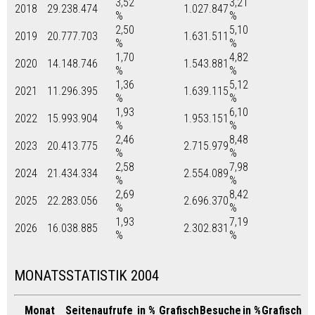
3,52
3,21
2018
29.238.474
1.027.847
%
%
2,50
5,10
2019
20.777.703
1.631.511
%
%
1,70
4,82
2020
14.148.746
1.543.881
%
%
1,36
5,12
2021
11.296.395
1.639.115
%
%
1,93
6,10
2022
15.993.904
1.953.151
%
%
2,46
8,48
2023
20.413.775
2.715.979
%
%
2,58
7,98
2024
21.434.334
2.554.089
%
%
2,69
8,42
2025
22.283.056
2.696.370
%
%
1,93
7,19
2026
16.038.885
2.302.831
%
%
MONATSSTATISTIK 2004
Monat
Seitenaufrufe
in %
Grafisch
Besuche
in %
Grafisch