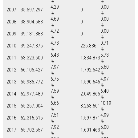
%
%
4,29
0,00
2007
35.597.297
0
%
%
4,69
0,00
2008
38.904.683
0
%
%
4,72
0,00
2009
39.181.383
0
%
%
4,73
0,71
2010
39.247.875
225.836
%
%
6,43
5,73
2011
53.323.600
1.834.873
%
%
7,97
5,60
2012
66.105.427
1.792.542
%
%
6,75
4,97
2013
55.985.772
1.590.646
%
%
7,59
6,40
2014
62.977.489
2.049.865
%
%
6,66
10,19
2015
55.257.004
3.263.601
%
%
7,51
4,99
2016
62.316.615
1.597.871
%
%
7,92
5,00
2017
65.702.557
1.601.463
%
%