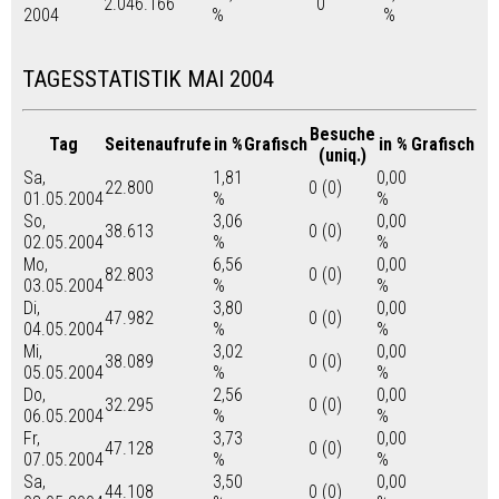
2.046.166
0
2004
%
%
TAGESSTATISTIK MAI 2004
Besuche
Tag
Seitenaufrufe
in %
Grafisch
in %
Grafisch
(uniq.)
Sa,
1,81
0,00
22.800
0 (0)
01.05.2004
%
%
So,
3,06
0,00
38.613
0 (0)
02.05.2004
%
%
Mo,
6,56
0,00
82.803
0 (0)
03.05.2004
%
%
Di,
3,80
0,00
47.982
0 (0)
04.05.2004
%
%
Mi,
3,02
0,00
38.089
0 (0)
05.05.2004
%
%
Do,
2,56
0,00
32.295
0 (0)
06.05.2004
%
%
Fr,
3,73
0,00
47.128
0 (0)
07.05.2004
%
%
Sa,
3,50
0,00
44.108
0 (0)