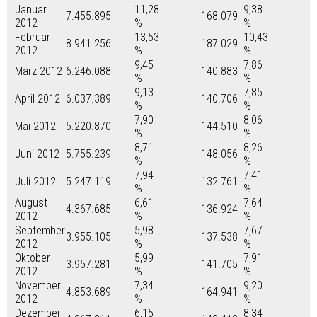
Januar
11,28
9,38
7.455.895
168.079
2012
%
%
Februar
13,53
10,43
8.941.256
187.029
2012
%
%
9,45
7,86
März 2012
6.246.088
140.883
%
%
9,13
7,85
April 2012
6.037.389
140.706
%
%
7,90
8,06
Mai 2012
5.220.870
144.510
%
%
8,71
8,26
Juni 2012
5.755.239
148.056
%
%
7,94
7,41
Juli 2012
5.247.119
132.761
%
%
August
6,61
7,64
4.367.685
136.924
2012
%
%
September
5,98
7,67
3.955.105
137.538
2012
%
%
Oktober
5,99
7,91
3.957.281
141.705
2012
%
%
November
7,34
9,20
4.853.689
164.941
2012
%
%
Dezember
6,15
8,34