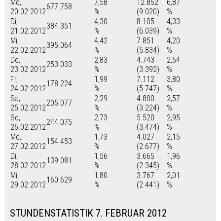
Mo,
7,58
12.852
6,87
677.758
20.02.2012
%
(9.020)
%
Di,
4,30
8.105
4,33
384.351
21.02.2012
%
(6.039)
%
Mi,
4,42
7.851
4,20
395.064
22.02.2012
%
(5.834)
%
Do,
2,83
4.743
2,54
253.033
23.02.2012
%
(3.392)
%
Fr,
1,99
7.112
3,80
178.224
24.02.2012
%
(5.747)
%
Sa,
2,29
4.800
2,57
205.077
25.02.2012
%
(3.224)
%
So,
2,73
5.520
2,95
244.075
26.02.2012
%
(3.474)
%
Mo,
1,73
4.027
2,15
154.453
27.02.2012
%
(2.677)
%
Di,
1,56
3.665
1,96
139.081
28.02.2012
%
(2.345)
%
Mi,
1,80
3.767
2,01
160.629
29.02.2012
%
(2.441)
%
STUNDENSTATISTIK 7. FEBRUAR 2012