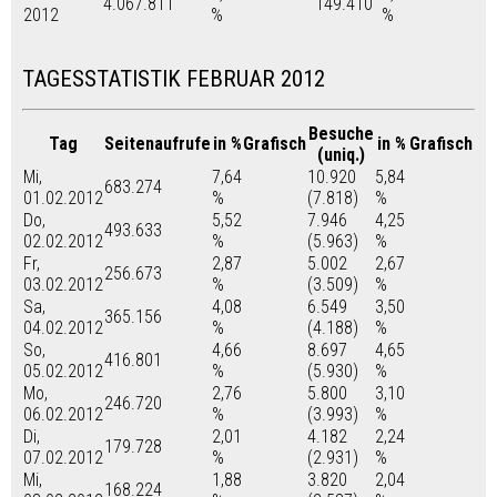
4.067.811
149.410
2012
%
%
TAGESSTATISTIK FEBRUAR 2012
Besuche
Tag
Seitenaufrufe
in %
Grafisch
in %
Grafisch
(uniq.)
Mi,
7,64
10.920
5,84
683.274
01.02.2012
%
(7.818)
%
Do,
5,52
7.946
4,25
493.633
02.02.2012
%
(5.963)
%
Fr,
2,87
5.002
2,67
256.673
03.02.2012
%
(3.509)
%
Sa,
4,08
6.549
3,50
365.156
04.02.2012
%
(4.188)
%
So,
4,66
8.697
4,65
416.801
05.02.2012
%
(5.930)
%
Mo,
2,76
5.800
3,10
246.720
06.02.2012
%
(3.993)
%
Di,
2,01
4.182
2,24
179.728
07.02.2012
%
(2.931)
%
Mi,
1,88
3.820
2,04
168.224