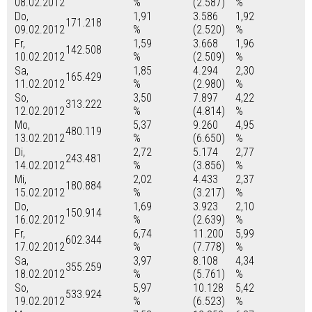
08.02.2012
%
(2.587)
%
Do,
1,91
3.586
1,92
171.218
09.02.2012
%
(2.520)
%
Fr,
1,59
3.668
1,96
142.508
10.02.2012
%
(2.509)
%
Sa,
1,85
4.294
2,30
165.429
11.02.2012
%
(2.980)
%
So,
3,50
7.897
4,22
313.222
12.02.2012
%
(4.814)
%
Mo,
5,37
9.260
4,95
480.119
13.02.2012
%
(6.650)
%
Di,
2,72
5.174
2,77
243.481
14.02.2012
%
(3.856)
%
Mi,
2,02
4.433
2,37
180.884
15.02.2012
%
(3.217)
%
Do,
1,69
3.923
2,10
150.914
16.02.2012
%
(2.639)
%
Fr,
6,74
11.200
5,99
602.344
17.02.2012
%
(7.778)
%
Sa,
3,97
8.108
4,34
355.259
18.02.2012
%
(5.761)
%
So,
5,97
10.128
5,42
533.924
19.02.2012
%
(6.523)
%