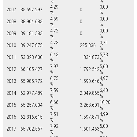
%
%
4,29
0,00
2007
35.597.297
0
%
%
4,69
0,00
2008
38.904.683
0
%
%
4,72
0,00
2009
39.181.383
0
%
%
4,73
0,71
2010
39.247.875
225.836
%
%
6,43
5,73
2011
53.323.600
1.834.873
%
%
7,97
5,60
2012
66.105.427
1.792.542
%
%
6,75
4,97
2013
55.985.772
1.590.646
%
%
7,59
6,40
2014
62.977.489
2.049.865
%
%
6,66
10,20
2015
55.257.004
3.263.601
%
%
7,51
4,99
2016
62.316.615
1.597.871
%
%
7,92
5,00
2017
65.702.557
1.601.463
%
%