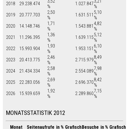
3,52
3,21
2018
29.238.474
1.027.847
%
%
2,50
5,10
2019
20.777.703
1.631.511
%
%
1,71
4,82
2020
14.148.746
1.543.881
%
%
1,36
5,12
2021
11.296.395
1.639.115
%
%
1,93
6,10
2022
15.993.904
1.953.151
%
%
2,46
8,49
2023
20.413.775
2.715.979
%
%
2,58
7,98
2024
21.434.334
2.554.089
%
%
2,69
8,42
2025
22.283.056
2.696.370
%
%
1,92
7,15
2026
15.939.659
2.289.860
%
%
MONATSSTATISTIK 2012
Monat
Seitenaufrufe
in %
Grafisch
Besuche
in %
Grafisch