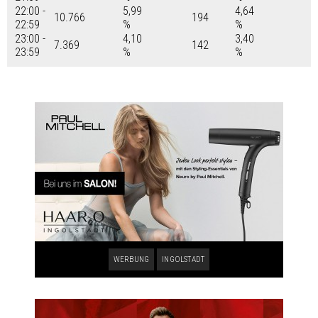
22:00 -
5,99
4,64
10.766
194
22:59
%
%
23:00 -
4,10
3,40
7.369
142
23:59
%
%
WERBUNG
INGOLSTADT