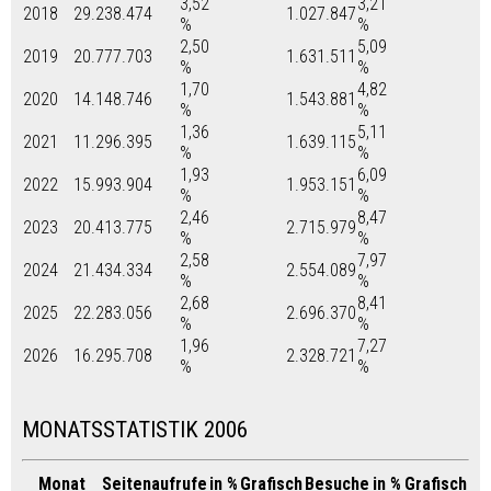
3,52
3,21
2018
29.238.474
1.027.847
%
%
2,50
5,09
2019
20.777.703
1.631.511
%
%
1,70
4,82
2020
14.148.746
1.543.881
%
%
1,36
5,11
2021
11.296.395
1.639.115
%
%
1,93
6,09
2022
15.993.904
1.953.151
%
%
2,46
8,47
2023
20.413.775
2.715.979
%
%
2,58
7,97
2024
21.434.334
2.554.089
%
%
2,68
8,41
2025
22.283.056
2.696.370
%
%
1,96
7,27
2026
16.295.708
2.328.721
%
%
MONATSSTATISTIK 2006
Monat
Seitenaufrufe
in %
Grafisch
Besuche
in %
Grafisch