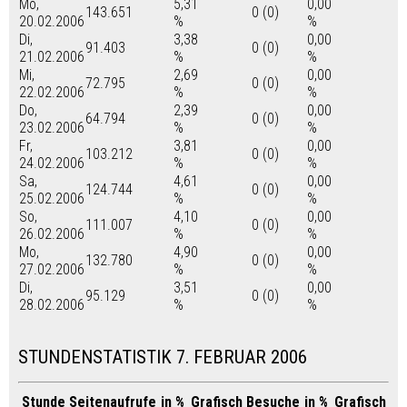
Mo,
5,31
0,00
143.651
0 (0)
20.02.2006
%
%
Di,
3,38
0,00
91.403
0 (0)
21.02.2006
%
%
Mi,
2,69
0,00
72.795
0 (0)
22.02.2006
%
%
Do,
2,39
0,00
64.794
0 (0)
23.02.2006
%
%
Fr,
3,81
0,00
103.212
0 (0)
24.02.2006
%
%
Sa,
4,61
0,00
124.744
0 (0)
25.02.2006
%
%
So,
4,10
0,00
111.007
0 (0)
26.02.2006
%
%
Mo,
4,90
0,00
132.780
0 (0)
27.02.2006
%
%
Di,
3,51
0,00
95.129
0 (0)
28.02.2006
%
%
STUNDENSTATISTIK 7. FEBRUAR 2006
Stunde
Seitenaufrufe
in %
Grafisch
Besuche
in %
Grafisch