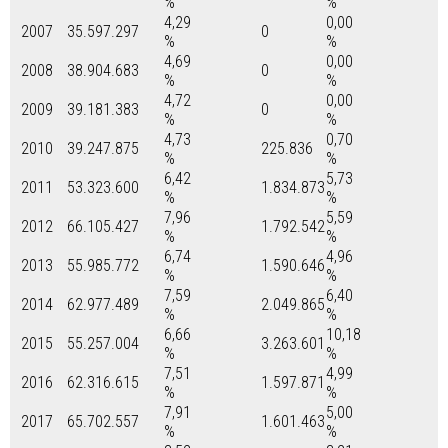
%
%
4,29
0,00
2007
35.597.297
0
%
%
4,69
0,00
2008
38.904.683
0
%
%
4,72
0,00
2009
39.181.383
0
%
%
4,73
0,70
2010
39.247.875
225.836
%
%
6,42
5,73
2011
53.323.600
1.834.873
%
%
7,96
5,59
2012
66.105.427
1.792.542
%
%
6,74
4,96
2013
55.985.772
1.590.646
%
%
7,59
6,40
2014
62.977.489
2.049.865
%
%
6,66
10,18
2015
55.257.004
3.263.601
%
%
7,51
4,99
2016
62.316.615
1.597.871
%
%
7,91
5,00
2017
65.702.557
1.601.463
%
%