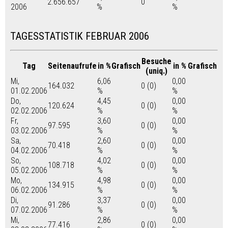
2.656.657
0
2006
%
%
TAGESSTATISTIK FEBRUAR 2006
Besuche
Tag
Seitenaufrufe
in %
Grafisch
in %
Grafisch
(uniq.)
Mi,
6,06
0,00
164.032
0 (0)
01.02.2006
%
%
Do,
4,45
0,00
120.624
0 (0)
02.02.2006
%
%
Fr,
3,60
0,00
97.595
0 (0)
03.02.2006
%
%
Sa,
2,60
0,00
70.418
0 (0)
04.02.2006
%
%
So,
4,02
0,00
108.718
0 (0)
05.02.2006
%
%
Mo,
4,98
0,00
134.915
0 (0)
06.02.2006
%
%
Di,
3,37
0,00
91.286
0 (0)
07.02.2006
%
%
Mi,
2,86
0,00
77.416
0 (0)