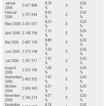
Januar
8,78
0,00
2.657.808
0
2006
%
%
Februar
8,95
0,00
2.707.694
0
2006
%
%
8,03
0,00
März 2006
2.431.037
0
%
%
7,10
0,00
April 2006
2.148.768
0
%
%
8,88
0,00
Mai 2006
2.687.139
0
%
%
7,50
0,00
Juni 2006
2.270.148
0
%
%
7,92
0,00
Juli 2006
2.397.571
0
%
%
August
7,68
0,00
2.323.166
0
2006
%
%
September
7,95
0,00
2.405.920
0
2006
%
%
Oktober
9,37
0,00
2.836.945
0
2006
%
%
November
9,07
0,00
2.746.274
0
2006
%
%
Dezember
8,78
0,00