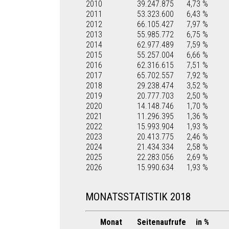
2010
39.247.875
4,73 %
2011
53.323.600
6,43 %
2012
66.105.427
7,97 %
2013
55.985.772
6,75 %
2014
62.977.489
7,59 %
2015
55.257.004
6,66 %
2016
62.316.615
7,51 %
2017
65.702.557
7,92 %
2018
29.238.474
3,52 %
2019
20.777.703
2,50 %
2020
14.148.746
1,70 %
2021
11.296.395
1,36 %
2022
15.993.904
1,93 %
2023
20.413.775
2,46 %
2024
21.434.334
2,58 %
2025
22.283.056
2,69 %
2026
15.990.634
1,93 %
MONATSSTATISTIK 2018
Monat
Seitenaufrufe
in %