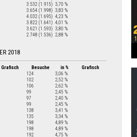
3.532 (1.915)
3,70 %
3.654 (1.998)
3,83 %
4.032 (1.695)
4,23 %
3.822 (1.641)
4,01 %
3.621 (1.593)
3,80 %
2.748 (1.536)
2,88 %
ER 2018
Grafisch
Besuche
in %
Grafisch
124
3,06 %
102
2,52 %
106
2,62 %
99
2,45 %
97
2,40 %
99
2,45 %
138
3,41 %
135
3,34 %
198
4,89 %
198
4,89 %
192
4,75 %