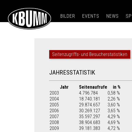
BILDER
EVENTS
NEWS
SP
Seitenzugriffs- und Besucherstatistiken
JAHRESSTATISTIK
Jahr
Seitenaufrufe
in %
2003
4.796.784
0,58 %
2004
18.740.181
2,26 %
2005
29.874.657
3,60 %
2006
30.269.127
3,65 %
2007
35.597.297
4,29 %
2008
38.904.683
4,69 %
2009
39.181.383
4,72 %