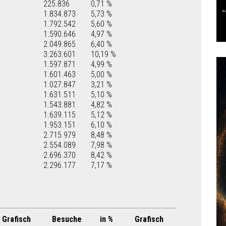
225.836
0,71 %
1.834.873
5,73 %
1.792.542
5,60 %
1.590.646
4,97 %
2.049.865
6,40 %
3.263.601
10,19 %
1.597.871
4,99 %
1.601.463
5,00 %
1.027.847
3,21 %
1.631.511
5,10 %
1.543.881
4,82 %
1.639.115
5,12 %
1.953.151
6,10 %
2.715.979
8,48 %
2.554.089
7,98 %
2.696.370
8,42 %
2.296.177
7,17 %
Grafisch
Besuche
in %
Grafisch