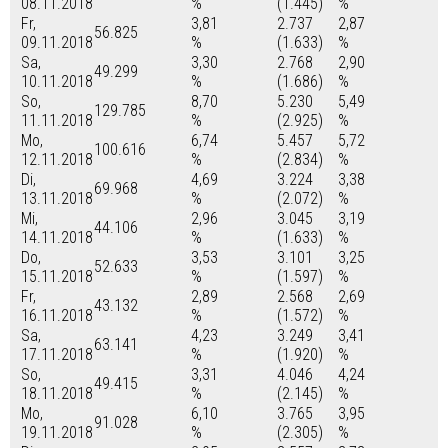
08.11.2018
%
(1.445)
%
Fr,
3,81
2.737
2,87
56.825
09.11.2018
%
(1.633)
%
Sa,
3,30
2.768
2,90
49.299
10.11.2018
%
(1.686)
%
So,
8,70
5.230
5,49
129.785
11.11.2018
%
(2.925)
%
Mo,
6,74
5.457
5,72
100.616
12.11.2018
%
(2.834)
%
Di,
4,69
3.224
3,38
69.968
13.11.2018
%
(2.072)
%
Mi,
2,96
3.045
3,19
44.106
14.11.2018
%
(1.633)
%
Do,
3,53
3.101
3,25
52.633
15.11.2018
%
(1.597)
%
Fr,
2,89
2.568
2,69
43.132
16.11.2018
%
(1.572)
%
Sa,
4,23
3.249
3,41
63.141
17.11.2018
%
(1.920)
%
So,
3,31
4.046
4,24
49.415
18.11.2018
%
(2.145)
%
Mo,
6,10
3.765
3,95
91.028
19.11.2018
%
(2.305)
%