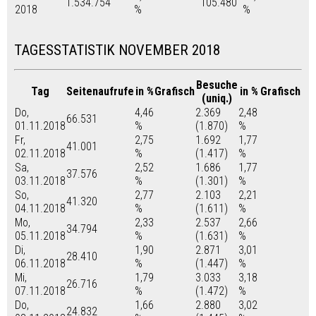
1.534.754
105.480
2018
%
%
TAGESSTATISTIK NOVEMBER 2018
Besuche
Tag
Seitenaufrufe
in %
Grafisch
in %
Grafisch
(uniq.)
Do,
4,46
2.369
2,48
66.531
01.11.2018
%
(1.870)
%
Fr,
2,75
1.692
1,77
41.001
02.11.2018
%
(1.417)
%
Sa,
2,52
1.686
1,77
37.576
03.11.2018
%
(1.301)
%
So,
2,77
2.103
2,21
41.320
04.11.2018
%
(1.611)
%
Mo,
2,33
2.537
2,66
34.794
05.11.2018
%
(1.631)
%
Di,
1,90
2.871
3,01
28.410
06.11.2018
%
(1.447)
%
Mi,
1,79
3.033
3,18
26.716
07.11.2018
%
(1.472)
%
Do,
1,66
2.880
3,02
24.832