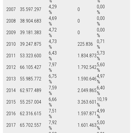
%
%
4,29
0,00
2007
35.597.297
0
%
%
4,69
0,00
2008
38.904.683
0
%
%
4,72
0,00
2009
39.181.383
0
%
%
4,73
0,71
2010
39.247.875
225.836
%
%
6,43
5,73
2011
53.323.600
1.834.873
%
%
7,97
5,60
2012
66.105.427
1.792.542
%
%
6,75
4,97
2013
55.985.772
1.590.646
%
%
7,59
6,40
2014
62.977.489
2.049.865
%
%
6,66
10,19
2015
55.257.004
3.263.601
%
%
7,51
4,99
2016
62.316.615
1.597.871
%
%
7,92
5,00
2017
65.702.557
1.601.463
%
%