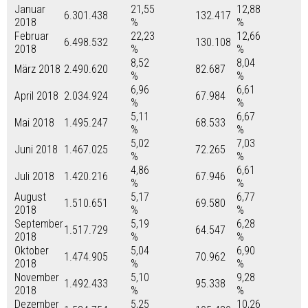
Januar
21,55
12,88
6.301.438
132.417
2018
%
%
Februar
22,23
12,66
6.498.532
130.108
2018
%
%
8,52
8,04
März 2018
2.490.620
82.687
%
%
6,96
6,61
April 2018
2.034.924
67.984
%
%
5,11
6,67
Mai 2018
1.495.247
68.533
%
%
5,02
7,03
Juni 2018
1.467.025
72.265
%
%
4,86
6,61
Juli 2018
1.420.216
67.946
%
%
August
5,17
6,77
1.510.651
69.580
2018
%
%
September
5,19
6,28
1.517.729
64.547
2018
%
%
Oktober
5,04
6,90
1.474.905
70.962
2018
%
%
November
5,10
9,28
1.492.433
95.338
2018
%
%
Dezember
5,25
10,26