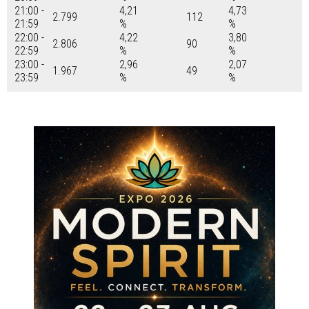
21:00 -
4,21
4,73
2.799
112
21:59
%
%
22:00 -
4,22
3,80
2.806
90
22:59
%
%
23:00 -
2,96
2,07
1.967
49
23:59
%
%