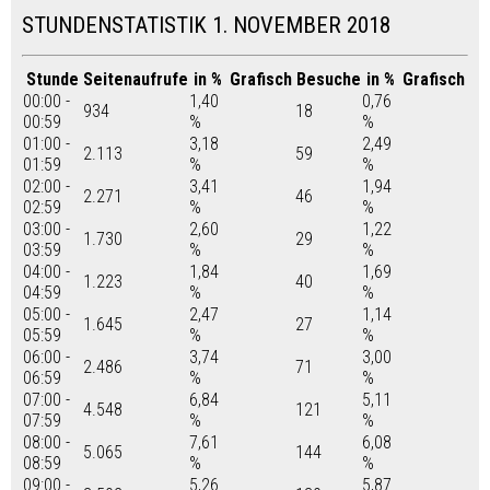
STUNDENSTATISTIK 1. NOVEMBER 2018
Stunde
Seitenaufrufe
in %
Grafisch
Besuche
in %
Grafisch
00:00 -
1,40
0,76
934
18
00:59
%
%
01:00 -
3,18
2,49
2.113
59
01:59
%
%
02:00 -
3,41
1,94
2.271
46
02:59
%
%
03:00 -
2,60
1,22
1.730
29
03:59
%
%
04:00 -
1,84
1,69
1.223
40
04:59
%
%
05:00 -
2,47
1,14
1.645
27
05:59
%
%
06:00 -
3,74
3,00
2.486
71
06:59
%
%
07:00 -
6,84
5,11
4.548
121
07:59
%
%
08:00 -
7,61
6,08
5.065
144
08:59
%
%
09:00 -
5,26
5,87