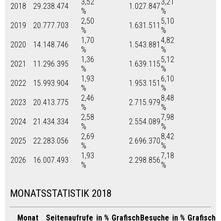
3,52
3,21
2018
29.238.474
1.027.847
%
%
2,50
5,10
2019
20.777.703
1.631.511
%
%
1,70
4,82
2020
14.148.746
1.543.881
%
%
1,36
5,12
2021
11.296.395
1.639.115
%
%
1,93
6,10
2022
15.993.904
1.953.151
%
%
2,46
8,48
2023
20.413.775
2.715.979
%
%
2,58
7,98
2024
21.434.334
2.554.089
%
%
2,69
8,42
2025
22.283.056
2.696.370
%
%
1,93
7,18
2026
16.007.493
2.298.856
%
%
MONATSSTATISTIK 2018
Monat
Seitenaufrufe
in %
Grafisch
Besuche
in %
Grafisch