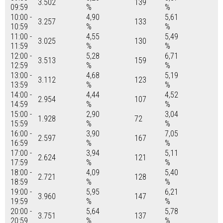
3.502
139
09:59
%
%
10:00 -
4,90
5,61
3.257
133
10:59
%
%
11:00 -
4,55
5,49
3.025
130
11:59
%
%
12:00 -
5,28
6,71
3.513
159
12:59
%
%
13:00 -
4,68
5,19
3.112
123
13:59
%
%
14:00 -
4,44
4,52
2.954
107
14:59
%
%
15:00 -
2,90
3,04
1.928
72
15:59
%
%
16:00 -
3,90
7,05
2.597
167
16:59
%
%
17:00 -
3,94
5,11
2.624
121
17:59
%
%
18:00 -
4,09
5,40
2.721
128
18:59
%
%
19:00 -
5,95
6,21
3.960
147
19:59
%
%
20:00 -
5,64
5,78
3.751
137
20:59
%
%