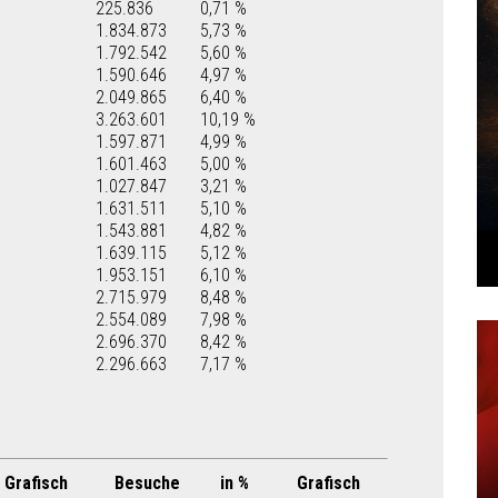
225.836
0,71 %
1.834.873
5,73 %
1.792.542
5,60 %
1.590.646
4,97 %
2.049.865
6,40 %
3.263.601
10,19 %
1.597.871
4,99 %
1.601.463
5,00 %
1.027.847
3,21 %
1.631.511
5,10 %
1.543.881
4,82 %
1.639.115
5,12 %
1.953.151
6,10 %
2.715.979
8,48 %
2.554.089
7,98 %
2.696.370
8,42 %
2.296.663
7,17 %
Grafisch
Besuche
in %
Grafisch