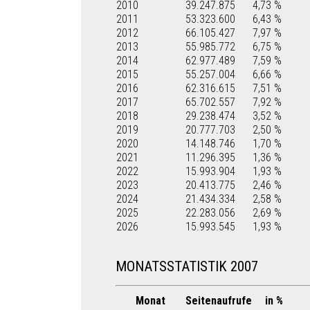
2010
39.247.875
4,73 %
2011
53.323.600
6,43 %
2012
66.105.427
7,97 %
2013
55.985.772
6,75 %
2014
62.977.489
7,59 %
2015
55.257.004
6,66 %
2016
62.316.615
7,51 %
2017
65.702.557
7,92 %
2018
29.238.474
3,52 %
2019
20.777.703
2,50 %
2020
14.148.746
1,70 %
2021
11.296.395
1,36 %
2022
15.993.904
1,93 %
2023
20.413.775
2,46 %
2024
21.434.334
2,58 %
2025
22.283.056
2,69 %
2026
15.993.545
1,93 %
MONATSSTATISTIK 2007
Monat
Seitenaufrufe
in %