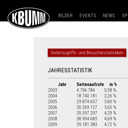
BILDER
EVENTS
NEWS
SP
Seitenzugriffs- und Besucherstatistiken
JAHRESSTATISTIK
Jahr
Seitenaufrufe
in %
2003
4.796.784
0,58 %
2004
18.740.181
2,26 %
2005
29.874.657
3,60 %
2006
30.269.127
3,65 %
2007
35.597.297
4,29 %
2008
38.904.683
4,69 %
2009
39.181.383
4,72 %