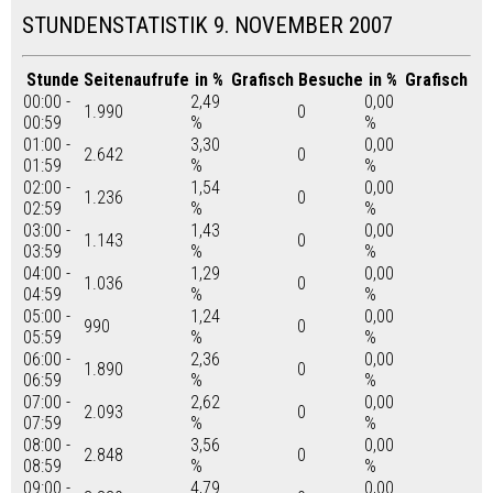
STUNDENSTATISTIK 9. NOVEMBER 2007
Stunde
Seitenaufrufe
in %
Grafisch
Besuche
in %
Grafisch
00:00 -
2,49
0,00
1.990
0
00:59
%
%
01:00 -
3,30
0,00
2.642
0
01:59
%
%
02:00 -
1,54
0,00
1.236
0
02:59
%
%
03:00 -
1,43
0,00
1.143
0
03:59
%
%
04:00 -
1,29
0,00
1.036
0
04:59
%
%
05:00 -
1,24
0,00
990
0
05:59
%
%
06:00 -
2,36
0,00
1.890
0
06:59
%
%
07:00 -
2,62
0,00
2.093
0
07:59
%
%
08:00 -
3,56
0,00
2.848
0
08:59
%
%
09:00 -
4,79
0,00