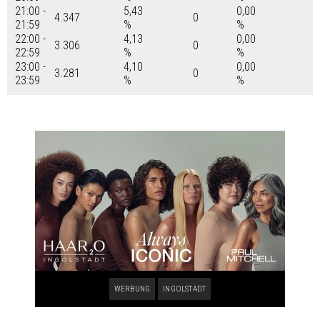
21:00 -
5,43
0,00
4.347
0
21:59
%
%
22:00 -
4,13
0,00
3.306
0
22:59
%
%
23:00 -
4,10
0,00
3.281
0
23:59
%
%
WERBUNG
INGOLSTADT