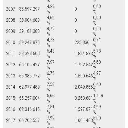
%
%
4,29
0,00
2007
35.597.297
0
%
%
4,69
0,00
2008
38.904.683
0
%
%
4,72
0,00
2009
39.181.383
0
%
%
4,73
0,71
2010
39.247.875
225.836
%
%
6,43
5,73
2011
53.323.600
1.834.873
%
%
7,97
5,60
2012
66.105.427
1.792.542
%
%
6,75
4,97
2013
55.985.772
1.590.646
%
%
7,59
6,40
2014
62.977.489
2.049.865
%
%
6,66
10,19
2015
55.257.004
3.263.601
%
%
7,51
4,99
2016
62.316.615
1.597.871
%
%
7,92
5,00
2017
65.702.557
1.601.463
%
%