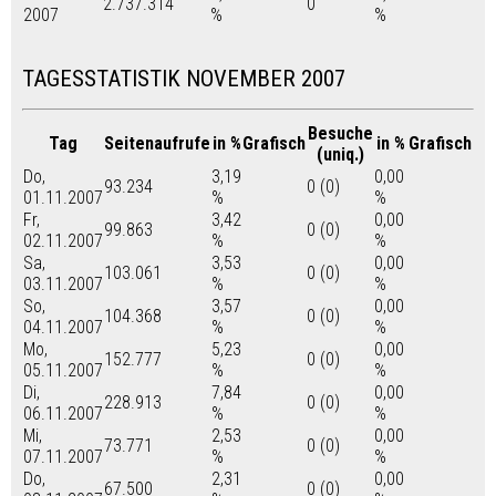
2.737.314
0
2007
%
%
TAGESSTATISTIK NOVEMBER 2007
Besuche
Tag
Seitenaufrufe
in %
Grafisch
in %
Grafisch
(uniq.)
Do,
3,19
0,00
93.234
0 (0)
01.11.2007
%
%
Fr,
3,42
0,00
99.863
0 (0)
02.11.2007
%
%
Sa,
3,53
0,00
103.061
0 (0)
03.11.2007
%
%
So,
3,57
0,00
104.368
0 (0)
04.11.2007
%
%
Mo,
5,23
0,00
152.777
0 (0)
05.11.2007
%
%
Di,
7,84
0,00
228.913
0 (0)
06.11.2007
%
%
Mi,
2,53
0,00
73.771
0 (0)
07.11.2007
%
%
Do,
2,31
0,00
67.500
0 (0)