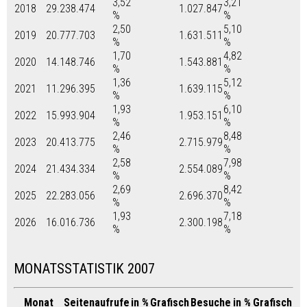
3,52
3,21
2018
29.238.474
1.027.847
%
%
2,50
5,10
2019
20.777.703
1.631.511
%
%
1,70
4,82
2020
14.148.746
1.543.881
%
%
1,36
5,12
2021
11.296.395
1.639.115
%
%
1,93
6,10
2022
15.993.904
1.953.151
%
%
2,46
8,48
2023
20.413.775
2.715.979
%
%
2,58
7,98
2024
21.434.334
2.554.089
%
%
2,69
8,42
2025
22.283.056
2.696.370
%
%
1,93
7,18
2026
16.016.736
2.300.198
%
%
MONATSSTATISTIK 2007
Monat
Seitenaufrufe
in %
Grafisch
Besuche
in %
Grafisch