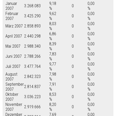
Januar
9,18
0,00
3.268.083
0
2007
%
%
Februar
9,62
0,00
3.425.290
0
2007
%
%
8,03
0,00
März 2007
2.858.893
0
%
%
6,86
0,00
April 2007
2.440.298
0
%
%
8,39
0,00
Mai 2007
2.988.340
0
%
%
7,83
0,00
Juni 2007
2.788.266
0
%
%
9,77
0,00
Juli 2007
3.477.764
0
%
%
August
7,98
0,00
2.842.323
0
2007
%
%
September
7,91
0,00
2.814.837
0
2007
%
%
Oktober
8,53
0,00
3.036.223
0
2007
%
%
November
8,20
0,00
2.919.666
0
2007
%
%
Dezember
7,69
0,00