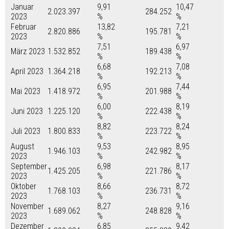
Januar
9,91
10,47
2.023.397
284.252
2023
%
%
Februar
13,82
7,21
2.820.886
195.781
2023
%
%
7,51
6,97
März 2023
1.532.852
189.438
%
%
6,68
7,08
April 2023
1.364.218
192.213
%
%
6,95
7,44
Mai 2023
1.418.972
201.988
%
%
6,00
8,19
Juni 2023
1.225.120
222.438
%
%
8,82
8,24
Juli 2023
1.800.833
223.722
%
%
August
9,53
8,95
1.946.103
242.982
2023
%
%
September
6,98
8,17
1.425.205
221.786
2023
%
%
Oktober
8,66
8,72
1.768.103
236.731
2023
%
%
November
8,27
9,16
1.689.062
248.828
2023
%
%
Dezember
6,85
9,42