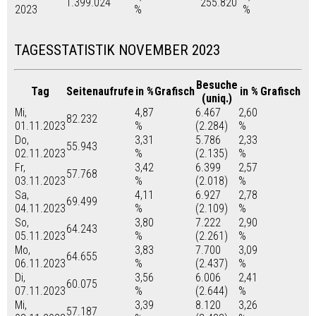
1.399.024
255.820
2023
%
%
TAGESSTATISTIK NOVEMBER 2023
Besuche
Tag
Seitenaufrufe
in %
Grafisch
in %
Grafisch
(uniq.)
Mi,
4,87
6.467
2,60
82.232
01.11.2023
%
(2.284)
%
Do,
3,31
5.786
2,33
55.943
02.11.2023
%
(2.135)
%
Fr,
3,42
6.399
2,57
57.768
03.11.2023
%
(2.018)
%
Sa,
4,11
6.927
2,78
69.499
04.11.2023
%
(2.109)
%
So,
3,80
7.222
2,90
64.243
05.11.2023
%
(2.261)
%
Mo,
3,83
7.700
3,09
64.655
06.11.2023
%
(2.437)
%
Di,
3,56
6.006
2,41
60.075
07.11.2023
%
(2.644)
%
Mi,
3,39
8.120
3,26
57.187