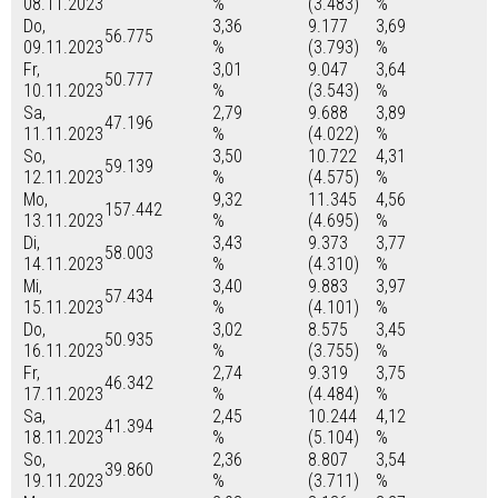
08.11.2023
%
(3.483)
%
Do,
3,36
9.177
3,69
56.775
09.11.2023
%
(3.793)
%
Fr,
3,01
9.047
3,64
50.777
10.11.2023
%
(3.543)
%
Sa,
2,79
9.688
3,89
47.196
11.11.2023
%
(4.022)
%
So,
3,50
10.722
4,31
59.139
12.11.2023
%
(4.575)
%
Mo,
9,32
11.345
4,56
157.442
13.11.2023
%
(4.695)
%
Di,
3,43
9.373
3,77
58.003
14.11.2023
%
(4.310)
%
Mi,
3,40
9.883
3,97
57.434
15.11.2023
%
(4.101)
%
Do,
3,02
8.575
3,45
50.935
16.11.2023
%
(3.755)
%
Fr,
2,74
9.319
3,75
46.342
17.11.2023
%
(4.484)
%
Sa,
2,45
10.244
4,12
41.394
18.11.2023
%
(5.104)
%
So,
2,36
8.807
3,54
39.860
19.11.2023
%
(3.711)
%