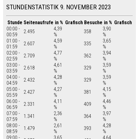
STUNDENSTATISTIK 9. NOVEMBER 2023
Stunde
Seitenaufrufe
in %
Grafisch
Besuche
in %
Grafisch
00:00 -
4,39
3,90
2.495
358
00:59
%
%
01:00 -
4,59
3,65
2.607
335
01:59
%
%
02:00 -
4,77
3,94
2.709
362
02:59
%
%
03:00 -
4,61
3,59
2.618
329
03:59
%
%
04:00 -
4,28
3,59
2.432
329
04:59
%
%
05:00 -
4,27
4,15
2.427
381
05:59
%
%
06:00 -
4,11
4,46
2.331
409
06:59
%
%
07:00 -
2,36
3,97
1.341
364
07:59
%
%
08:00 -
2,61
4,28
1.479
393
08:59
%
%
09:00 -
3,65
4,64