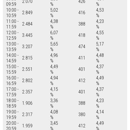
2.070
426
09:59
%
%
10:00 -
5,02
4,53
2.849
416
10:59
%
%
11:00 -
4,38
4,23
2.484
388
11:59
%
%
12:00 -
6,07
4,55
3.445
418
12:59
%
%
13:00 -
5,65
5,17
3.207
474
13:59
%
%
14:00 -
4,96
4,48
2.815
411
14:59
%
%
15:00 -
4,49
4,37
2.551
401
15:59
%
%
16:00 -
4,94
4,49
2.802
412
16:59
%
%
17:00 -
4,15
4,37
2.357
401
17:59
%
%
18:00 -
3,36
4,23
1.906
388
18:59
%
%
19:00 -
4,08
4,14
2.317
380
19:59
%
%
20:00 -
3,45
4,49
1.959
412
20:59
%
%