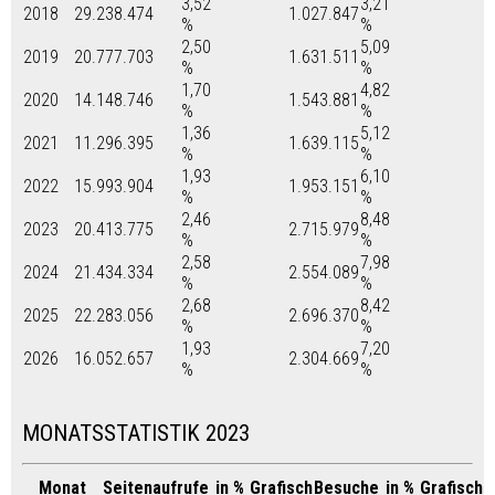
3,52
3,21
2018
29.238.474
1.027.847
%
%
2,50
5,09
2019
20.777.703
1.631.511
%
%
1,70
4,82
2020
14.148.746
1.543.881
%
%
1,36
5,12
2021
11.296.395
1.639.115
%
%
1,93
6,10
2022
15.993.904
1.953.151
%
%
2,46
8,48
2023
20.413.775
2.715.979
%
%
2,58
7,98
2024
21.434.334
2.554.089
%
%
2,68
8,42
2025
22.283.056
2.696.370
%
%
1,93
7,20
2026
16.052.657
2.304.669
%
%
MONATSSTATISTIK 2023
Monat
Seitenaufrufe
in %
Grafisch
Besuche
in %
Grafisch