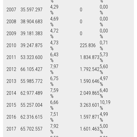
%
%
4,29
0,00
2007
35.597.297
0
%
%
4,69
0,00
2008
38.904.683
0
%
%
4,72
0,00
2009
39.181.383
0
%
%
4,73
0,71
2010
39.247.875
225.836
%
%
6,43
5,73
2011
53.323.600
1.834.873
%
%
7,97
5,60
2012
66.105.427
1.792.542
%
%
6,75
4,97
2013
55.985.772
1.590.646
%
%
7,59
6,40
2014
62.977.489
2.049.865
%
%
6,66
10,19
2015
55.257.004
3.263.601
%
%
7,51
4,99
2016
62.316.615
1.597.871
%
%
7,92
5,00
2017
65.702.557
1.601.463
%
%