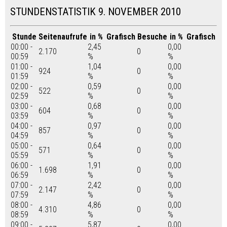
STUNDENSTATISTIK 9. NOVEMBER 2010
Stunde
Seitenaufrufe
in %
Grafisch
Besuche
in %
Grafisch
00:00 -
2,45
0,00
2.170
0
00:59
%
%
01:00 -
1,04
0,00
924
0
01:59
%
%
02:00 -
0,59
0,00
522
0
02:59
%
%
03:00 -
0,68
0,00
604
0
03:59
%
%
04:00 -
0,97
0,00
857
0
04:59
%
%
05:00 -
0,64
0,00
571
0
05:59
%
%
06:00 -
1,91
0,00
1.698
0
06:59
%
%
07:00 -
2,42
0,00
2.147
0
07:59
%
%
08:00 -
4,86
0,00
4.310
0
08:59
%
%
09:00 -
5,87
0,00