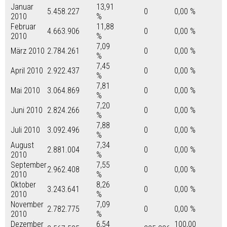
Januar
13,91
5.458.227
0
0,00 %
2010
%
Februar
11,88
4.663.906
0
0,00 %
2010
%
7,09
März 2010
2.784.261
0
0,00 %
%
7,45
April 2010
2.922.437
0
0,00 %
%
7,81
Mai 2010
3.064.869
0
0,00 %
%
7,20
Juni 2010
2.824.266
0
0,00 %
%
7,88
Juli 2010
3.092.496
0
0,00 %
%
August
7,34
2.881.004
0
0,00 %
2010
%
September
7,55
2.962.408
0
0,00 %
2010
%
Oktober
8,26
3.243.641
0
0,00 %
2010
%
November
7,09
2.782.775
0
0,00 %
2010
%
Dezember
6,54
100,00