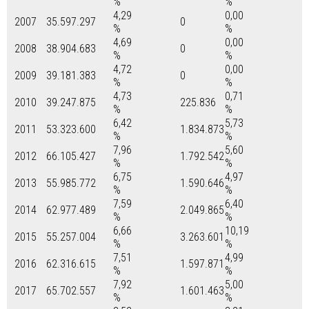
%
%
4,29
0,00
2007
35.597.297
0
%
%
4,69
0,00
2008
38.904.683
0
%
%
4,72
0,00
2009
39.181.383
0
%
%
4,73
0,71
2010
39.247.875
225.836
%
%
6,42
5,73
2011
53.323.600
1.834.873
%
%
7,96
5,60
2012
66.105.427
1.792.542
%
%
6,75
4,97
2013
55.985.772
1.590.646
%
%
7,59
6,40
2014
62.977.489
2.049.865
%
%
6,66
10,19
2015
55.257.004
3.263.601
%
%
7,51
4,99
2016
62.316.615
1.597.871
%
%
7,92
5,00
2017
65.702.557
1.601.463
%
%