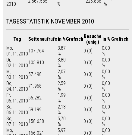
2.567.585
225.836
2010
%
%
TAGESSTATISTIK NOVEMBER 2010
Besuche
Tag
Seitenaufrufe
in %
Grafisch
in %
Grafisch
(uniq.)
Mo,
3,87
0,00
107.764
0 (0)
01.11.2010
%
%
Di,
3,80
0,00
105.810
0 (0)
02.11.2010
%
%
Mi,
2,07
0,00
57.498
0 (0)
03.11.2010
%
%
Do,
2,59
0,00
71.968
0 (0)
04.11.2010
%
%
Fr,
1,99
0,00
55.282
0 (0)
05.11.2010
%
%
Sa,
2,13
0,00
59.199
0 (0)
06.11.2010
%
%
So,
5,70
0,00
158.638
0 (0)
07.11.2010
%
%
Mo,
5,97
0,00
166.021
0 (0)